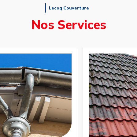
Lecoq Couverture
Nos Services
Pose et réparation
de gouttière
t