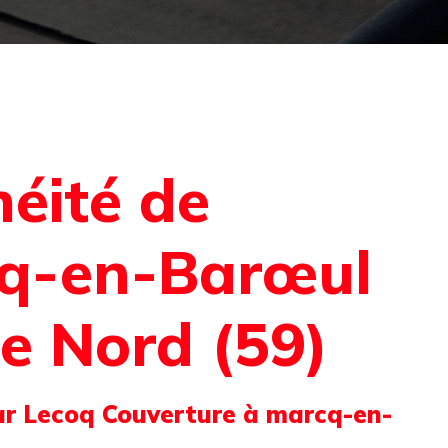
héité de
cq-en-Barœul
e Nord (59)
ar Lecoq Couverture à marcq-en-