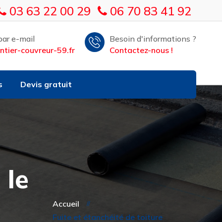
03 63 22 00 29
06 70 83 41 92
ar e-mail
Besoin d'informations ?
tier-couvreur-59.fr
Contactez-nous !
s
Devis gratuit
 le
Accueil
Fuite et étanchéité de toiture