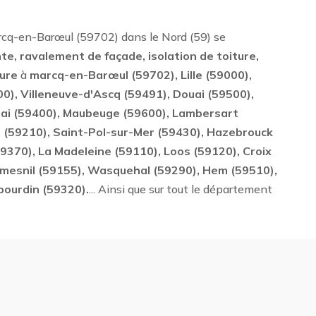
arcq-en-Barœul (59702) dans le Nord (59) se
te, ravalement de façade, isolation de toiture,
ture
à
marcq-en-Barœul (59702), Lille (59000),
0), Villeneuve-d'Ascq (59491), Douai (59500),
ai (59400), Maubeuge (59600), Lambersart
 (59210), Saint-Pol-sur-Mer (59430), Hazebrouck
370), La Madeleine (59110), Loos (59120), Croix
umesnil (59155), Wasquehal (59290), Hem (59510),
bourdin (59320).
... Ainsi que sur tout le département