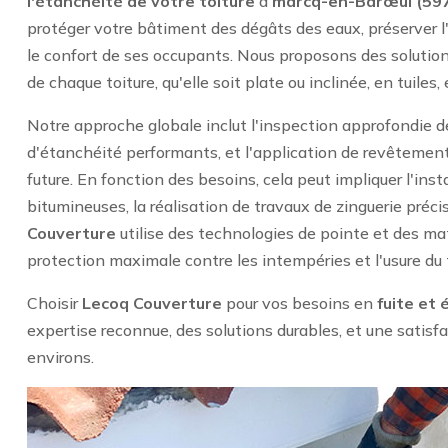
l'étanchéité de votre toiture
à
marcq-en-Barœul (59
protéger votre bâtiment des dégâts des eaux, préserver l'
le confort de ses occupants. Nous proposons des solution
de chaque toiture, qu'elle soit plate ou inclinée, en tuiles,
Notre approche globale inclut l'inspection approfondie d
d'étanchéité performants, et l'application de revêtements
future. En fonction des besoins, cela peut impliquer l'i
bitumineuses, la réalisation de travaux de zinguerie préci
Couverture
utilise des technologies de pointe et des mat
protection maximale contre les intempéries et l'usure du
Choisir
Lecoq Couverture
pour vos besoins en
fuite et 
expertise reconnue, des solutions durables, et une satisf
environs.