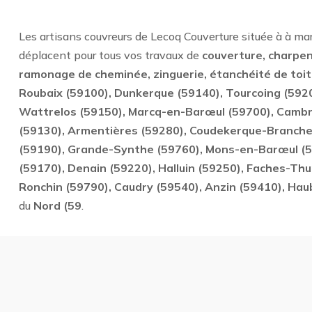
Les artisans couvreurs de Lecoq Couverture située à à m
déplacent pour tous vos travaux de
couverture, charpen
ramonage de cheminée, zinguerie, étanchéité de toi
Roubaix (59100), Dunkerque (59140), Tourcoing (5920
Wattrelos (59150), Marcq-en-Barœul (59700), Cambr
(59130), Armentières (59280), Coudekerque-Branche
(59190), Grande-Synthe (59760), Mons-en-Barœul (59
(59170), Denain (59220), Halluin (59250), Faches-Th
Ronchin (59790), Caudry (59540), Anzin (59410), Hau
du
Nord (59
.