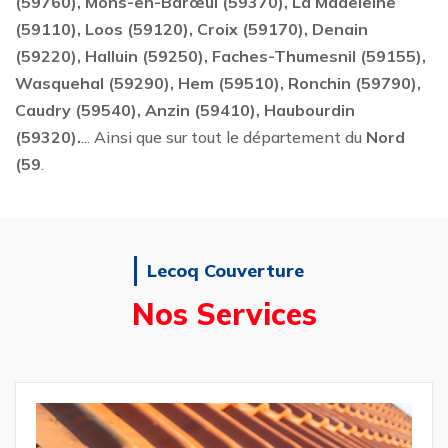
(59760), Mons-en-Barœul (59370), La Madeleine
(59110), Loos (59120), Croix (59170), Denain
(59220), Halluin (59250), Faches-Thumesnil (59155),
Wasquehal (59290), Hem (59510), Ronchin (59790),
Caudry (59540), Anzin (59410), Haubourdin
(59320).
... Ainsi que sur tout le département du
Nord
(59
.
Lecoq Couverture
Nos Services
Réparation et 