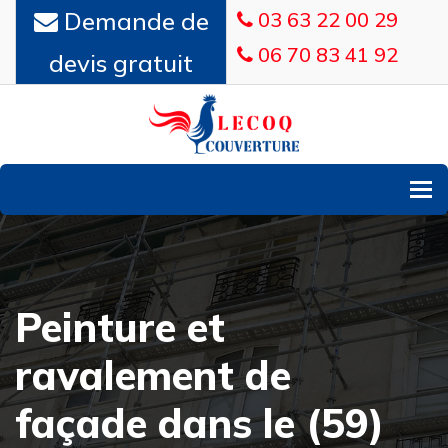
Demande de
03 63 22 00 29
06 70 83 41 92
devis gratuit
To
Peinture et
ravalement de
façade dans le (59)