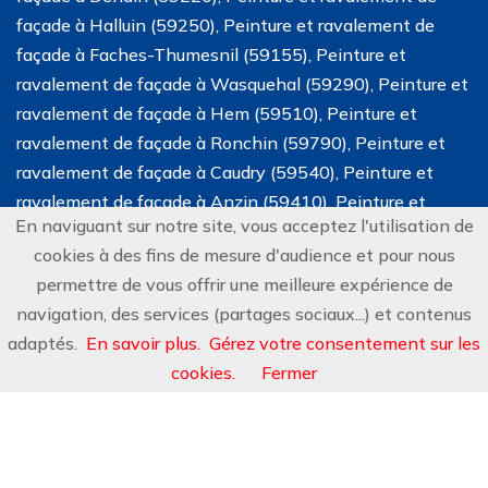
façade à Halluin (59250), Peinture et ravalement de
façade à Faches-Thumesnil (59155), Peinture et
ravalement de façade à Wasquehal (59290), Peinture et
ravalement de façade à Hem (59510), Peinture et
ravalement de façade à Ronchin (59790), Peinture et
ravalement de façade à Caudry (59540), Peinture et
ravalement de façade à Anzin (59410), Peinture et
En naviguant sur notre site, vous acceptez l'utilisation de
ravalement de façade à Haubourdin (59320), Peinture et
cookies à des fins de mesure d'audience et pour nous
ravalement de façade dans le nord (59).
permettre de vous offrir une meilleure expérience de
navigation, des services (partages sociaux...) et contenus
adaptés.
En savoir plus.
Gérez votre consentement sur les
©
2026
Lecoq Couverture
, tous droits reservés.
AGENCE AG COMMUNICATION
Mentions Légales
cookies.
Fermer