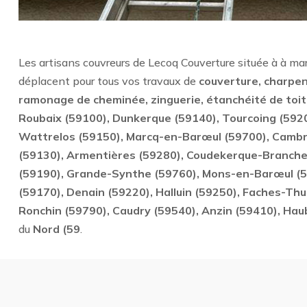
Les artisans couvreurs de Lecoq Couverture située à à m
déplacent pour tous vos travaux de
couverture, charpen
ramonage de cheminée, zinguerie, étanchéité de toi
Roubaix (59100), Dunkerque (59140), Tourcoing (5920
Wattrelos (59150), Marcq-en-Barœul (59700), Cambr
(59130), Armentières (59280), Coudekerque-Branche
(59190), Grande-Synthe (59760), Mons-en-Barœul (59
(59170), Denain (59220), Halluin (59250), Faches-Th
Ronchin (59790), Caudry (59540), Anzin (59410), Hau
du
Nord (59
.