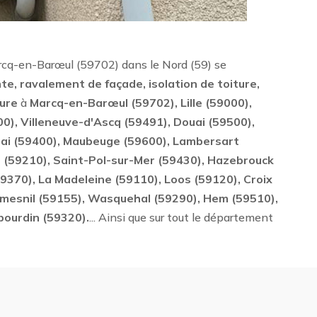
arcq-en-Barœul (59702) dans le Nord (59) se
te, ravalement de façade, isolation de toiture,
ture
à
Marcq-en-Barœul (59702), Lille (59000),
0), Villeneuve-d'Ascq (59491), Douai (59500),
ai (59400), Maubeuge (59600), Lambersart
 (59210), Saint-Pol-sur-Mer (59430), Hazebrouck
370), La Madeleine (59110), Loos (59120), Croix
umesnil (59155), Wasquehal (59290), Hem (59510),
bourdin (59320).
... Ainsi que sur tout le département