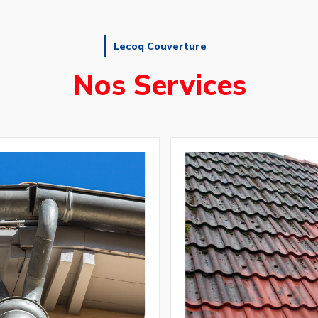
Lecoq Couverture
Nos Services
Pose et réparation
de gouttière
t