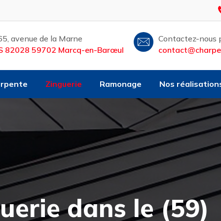
65, avenue de la Marne
Contactez-nous p
S 82028 59702 Marcq-en-Barœul
contact@charpen
rpente
Zinguerie
Ramonage
Nos réalisation
uerie dans le (59)