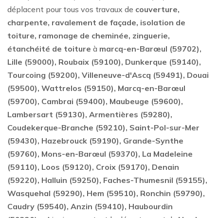
déplacent pour tous vos travaux de
couverture,
charpente, ravalement de façade, isolation de
toiture, ramonage de cheminée, zinguerie,
étanchéité de toiture
à
marcq-en-Barœul (59702),
Lille (59000), Roubaix (59100), Dunkerque (59140),
Tourcoing (59200), Villeneuve-d'Ascq (59491), Douai
(59500), Wattrelos (59150), Marcq-en-Barœul
(59700), Cambrai (59400), Maubeuge (59600),
Lambersart (59130), Armentières (59280),
Coudekerque-Branche (59210), Saint-Pol-sur-Mer
(59430), Hazebrouck (59190), Grande-Synthe
(59760), Mons-en-Barœul (59370), La Madeleine
(59110), Loos (59120), Croix (59170), Denain
(59220), Halluin (59250), Faches-Thumesnil (59155),
Wasquehal (59290), Hem (59510), Ronchin (59790),
Caudry (59540), Anzin (59410), Haubourdin