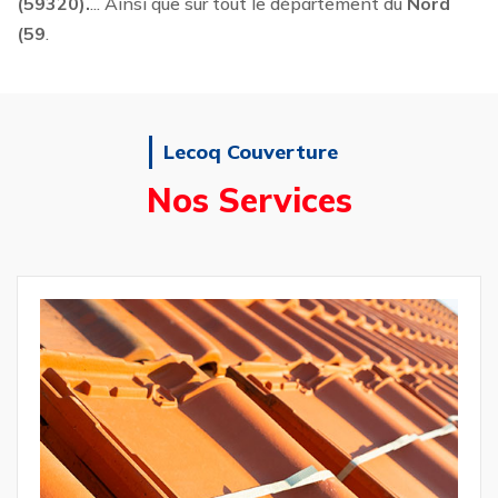
(59320).
... Ainsi que sur tout le département du
Nord
(59
.
Lecoq Couverture
Nos Services
Réparation et 
de Toiture