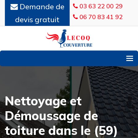
Demande de
03 63 22 00 29
06 70 83 41 92
devis gratuit
To
Nettoyage et
Démoussage de
toiture dans le (59)